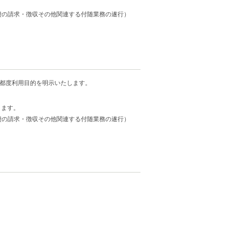
費の請求・徴収その他関連する付随業務の遂行）
、都度利用目的を明示いたします。
します。
費の請求・徴収その他関連する付随業務の遂行）